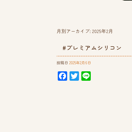
月別アーカイブ:
2025年2月
#プレミアムシリコン
投稿日
2025年2月6日
F
T
Li
ac
wi
ne
e
tt
b
er
o
ok