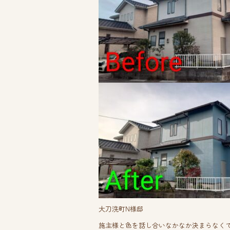
o
ok
大刀洗町N様邸
施主様と色を話し合いなかなか決まらなく