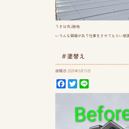
うきは市J跡地
いろんな御縁があり仕事をさせてもらい感
＃塗替え
投稿日
2026年5月15日
F
T
Li
ac
wi
ne
e
tt
b
er
o