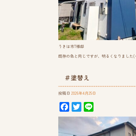
うきは市T様邸
既存の色と同じですが、明るくなりました(⁠◔⁠‿⁠
＃塗替え
投稿日
2026年4月25日
F
T
Li
ac
wi
ne
e
tt
b
er