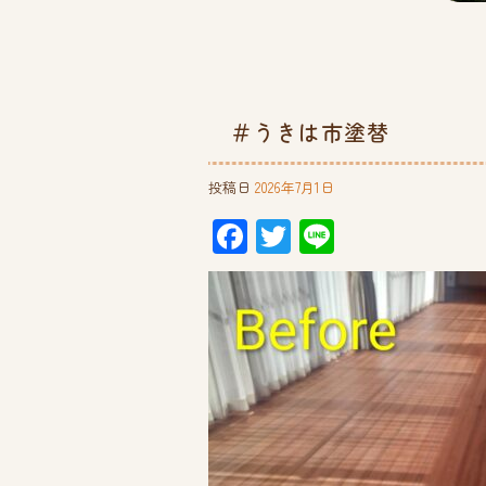
＃うきは市塗替
投稿日
2026年7月1日
F
T
Li
ac
wi
ne
e
tt
b
er
o
ok