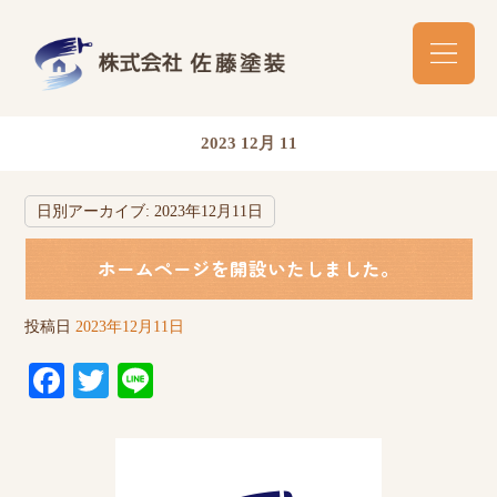
2023 12月 11
日別アーカイブ:
2023年12月11日
ホームページを開設いたしました。
投稿日
2023年12月11日
Fa
T
Li
ce
wi
ne
bo
tte
ok
r